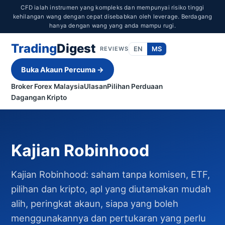
CFD ialah instrumen yang kompleks dan mempunyai risiko tinggi
kehilangan wang dengan cepat disebabkan oleh leverage. Berdagang
hanya dengan wang yang anda mampu rugi.
Trading
Digest
EN
MS
REVIEWS
Buka Akaun Percuma →
Broker Forex Malaysia
Ulasan
Pilihan Perduaan
Dagangan Kripto
Kajian Robinhood
Kajian Robinhood: saham tanpa komisen, ETF,
pilihan dan kripto, apl yang diutamakan mudah
alih, peringkat akaun, siapa yang boleh
menggunakannya dan pertukaran yang perlu